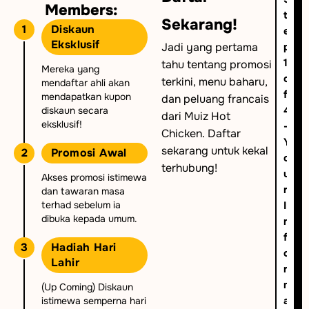
Members:
t
Sekarang!
1
Diskaun
e
Eksklusif
Jadi yang pertama
p
1
tahu tentang promosi
Mereka yang
o
terkini, menu baharu,
mendaftar ahli akan
f
mendapatkan kupon
dan peluang francais
4
diskaun secara
dari Muiz Hot
eksklusif!
-
Chicken. Daftar
Y
sekarang untuk kekal
2
Promosi Awal
o
terhubung!
u
Akses promosi istimewa
r
dan tawaran masa
terhad sebelum ia
I
dibuka kepada umum.
n
f
3
Hadiah Hari
o
Lahir
r
m
(Up Coming) Diskaun
a
istimewa semperna hari