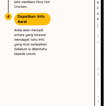
lahir members Muiz Hot
t
Chicken.
i
o
4
Dapatkan Info
n
Awal
25%
Anda akan menjadi
antara yang terawal
Na
mendapat tahu info
And
yang muiz sampaikan.
Sebelum ia diberitahu
kepada umum.
Na
Bap
Ala
Ema