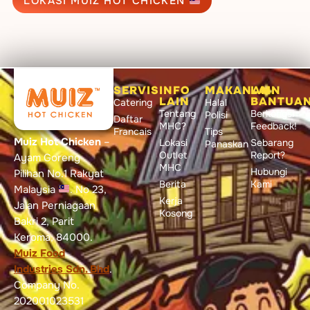
LOKASI MUIZ HOT CHICKEN
SERVIS
INFO
MAKANAN
LAIN
LAIN
BANTUA
Catering
Halal
Tentang
Berkongsi
Polisi
Daftar
MHC?
Feedback!
Francais
Tips
Muiz Hot Chicken
–
Lokasi
Sebarang
Panaskan
Outlet
Report?
Ayam Goreng
MHC
Hubungi
Pilihan No.1 Rakyat
Berita
Kami
Malaysia
. No 23,
Kerja
Jalan Perniagaan
Kosong
Bakri 2, Parit
Keroma, 84000.
Muiz Food
Industries Sdn. Bhd
.
Company No.
202001023531