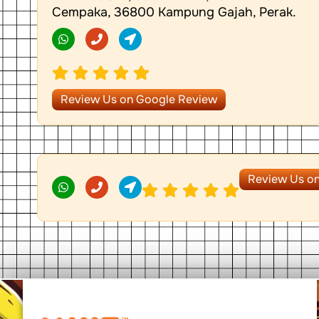
Cempaka, 36800 Kampung Gajah, Perak.
W
P
L
h
h
o
a
o
c
t
n
a
s
e
t
a
i
p
o
Review Us on Google Review
p
n
-
a
r
r
o
W
P
w
L
Review Us o
h
h
o
a
o
c
t
n
a
s
e
t
a
i
p
o
p
n
-
a
r
r
o