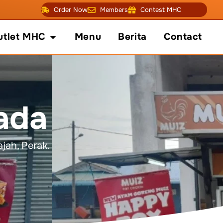
Order Now
Members
Contest MHC
fo
Open Outlet MHC
utlet MHC
Menu
Berita
Contact
ada
jah, Perak.